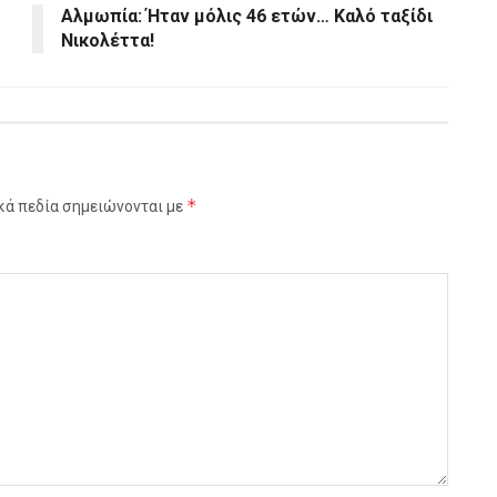
Αλμωπία: Ήταν μόλις 46 ετών… Καλό ταξίδι
Νικολέττα!
*
κά πεδία σημειώνονται με