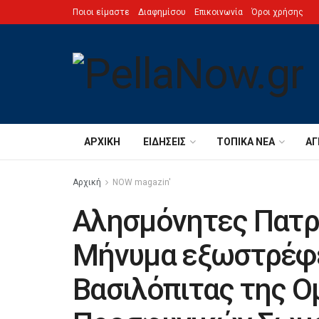
Ποιοι είμαστε
Διαφημίσου
Επικοινωνία
Όροι χρήσης
ΑΡΧΙΚΉ
ΕΙΔΉΣΕΙΣ
ΤΟΠΙΚΆ ΝΈΑ
ΑΓ
Αρχική
NOW magazin'
Αλησμόνητες Πατρ
Μήνυμα εξωστρέφε
Βασιλόπιτας της 