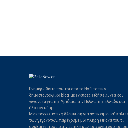
Ενημερωθείτε πρώτοι από το Νο.1 τοπικό
δημοσιογραφικό blog, με έγκυρες ειδήσεις, νέα και
γεγονότα για την Αριδαία, την Πέλλα, την Ελλάδα και
όλο τον κόσμο.
Με επαγγελματική δέσμευση για αντικειμενική κάλυ
των γεγονότων, παρέχουμε μία πλήρη εικόνα του τι
συμβαίνει τόσο στην τοπική μας κοινωνία όσο και σε