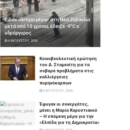
Είδαν «άσπρη μέρα» στη Νέα Ζηλανδία
μετά από 15 χρόνια, έδειξε -9°C ο
υδράργυρος
6 ΑΥΓΟΎΣΤΟΥ, 2026
Κοινοβουλευτική ερώτηση
του Δ. Σταμενίτη για τα
σοβαρά προβλήματα στις
καλλιέργειες
πυρηνόκαρπων
6 ΑΥΓΟΎΣΤΟΥ, 2026
Έφυγαν οι συνεργάτες,
μένει η Μαρία Καρυστιανού
– Η επόμενη μέρα για την
«Ελπίδα για τη Δημοκρατία»