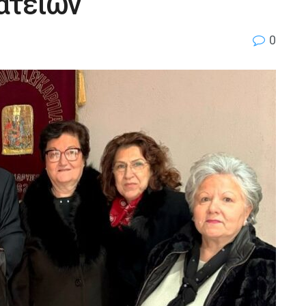
ατείων
0