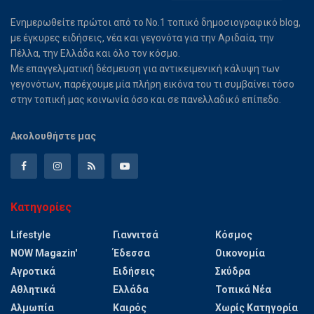
Ενημερωθείτε πρώτοι από το Νο.1 τοπικό δημοσιογραφικό blog,
με έγκυρες ειδήσεις, νέα και γεγονότα για την Αριδαία, την
Πέλλα, την Ελλάδα και όλο τον κόσμο.
Με επαγγελματική δέσμευση για αντικειμενική κάλυψη των
γεγονότων, παρέχουμε μία πλήρη εικόνα του τι συμβαίνει τόσο
στην τοπική μας κοινωνία όσο και σε πανελλαδικό επίπεδο.
Ακολουθήστε μας
Κατηγορίες
Lifestyle
Γιαννιτσά
Κόσμος
NOW Magazin'
Έδεσσα
Οικονομία
Αγροτικά
Ειδήσεις
Σκύδρα
Αθλητικά
Ελλάδα
Τοπικά Νέα
Αλμωπία
Καιρός
Χωρίς Κατηγορία