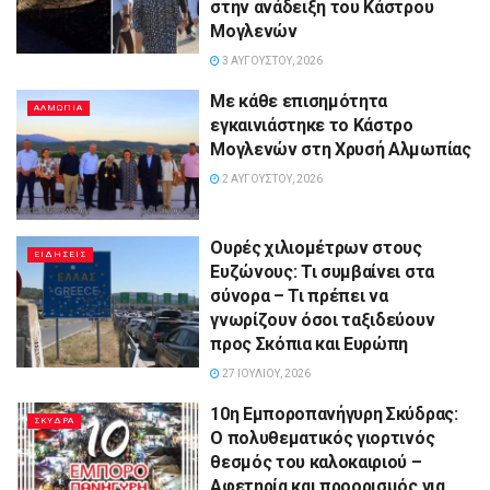
στην ανάδειξη του Κάστρου
Μογλενών
3 ΑΥΓΟΎΣΤΟΥ, 2026
Με κάθε επισημότητα
ΑΛΜΩΠΊΑ
εγκαινιάστηκε το Κάστρο
Μογλενών στη Χρυσή Αλμωπίας
2 ΑΥΓΟΎΣΤΟΥ, 2026
Ουρές χιλιομέτρων στους
ΕΙΔΉΣΕΙΣ
Ευζώνους: Τι συμβαίνει στα
σύνορα – Τι πρέπει να
γνωρίζουν όσοι ταξιδεύουν
προς Σκόπια και Ευρώπη
27 ΙΟΥΛΊΟΥ, 2026
10η Εμποροπανήγυρη Σκύδρας:
ΣΚΎΔΡΑ
Ο πολυθεματικός γιορτινός
θεσμός του καλοκαιριού –
Αφετηρία και προορισμός για