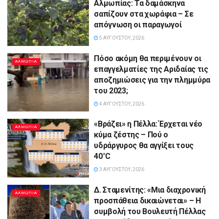
Αλμωπίας: Τα δαμάσκηνα
σαπίζουν στα χωράφια – Σε
απόγνωση οι παραγωγοί
5 ΑΥΓΟΎΣΤΟΥ, 2026
Πόσο ακόμη θα περιμένουν οι
ΑΛΜΩΠΊΑ
επαγγελματίες της Αριδαίας τις
αποζημιώσεις για την πλημμύρα
του 2023;
4 ΑΥΓΟΎΣΤΟΥ, 2026
«Βράζει» η Πέλλα: Έρχεται νέο
ΑΛΜΩΠΊΑ
κύμα ζέστης – Πού ο
υδράργυρος θα αγγίξει τους
40°C
3 ΑΥΓΟΎΣΤΟΥ, 2026
Δ. Σταμενίτης: «Μια διαχρονική
ΑΛΜΩΠΊΑ
προσπάθεια δικαιώνεται» – Η
συμβολή του Βουλευτή Πέλλας