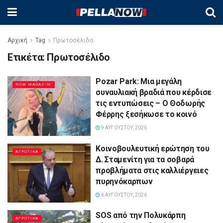
Αρχική
Tag
Πρωτοσέλιδο
Ετικέτα:
Πρωτοσέλιδο
Pozar Park: Μια μεγάλη
NOW MAGAZIN'
συναυλιακή βραδιά που κέρδισε
τις εντυπώσεις – Ο Θοδωρής
Φέρρης ξεσήκωσε το κοινό
9 ΑΥΓΟΎΣΤΟΥ, 2026
Κοινοβουλευτική ερώτηση του
ΑΓΡΟΤΙΚΆ
Δ. Σταμενίτη για τα σοβαρά
προβλήματα στις καλλιέργειες
πυρηνόκαρπων
6 ΑΥΓΟΎΣΤΟΥ, 2026
SOS από την Πολυκάρπη
ΑΓΡΟΤΙΚΆ