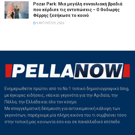
Pozar Park: Μια μεγάλη συναυλιακή βραδιά
που κέρδισε τις εντυπώσεις – Ο Θοδωρής
Φέρρης ξεσήκωσε το κοινό
9 ΑΥΓΟΎΣΤΟΥ, 2026
Ενημερωθείτε πρώτοι από το Νο.1 τοπικό δημοσιογραφικό blog,
με έγκυρες ειδήσεις, νέα και γεγονότα για την Αριδαία, την
Πέλλα, την Ελλάδα και όλο τον κόσμο.
Με επαγγελματική δέσμευση για αντικειμενική κάλυψη των
γεγονότων, παρέχουμε μία πλήρη εικόνα του τι συμβαίνει τόσο
στην τοπική μας κοινωνία όσο και σε πανελλαδικό επίπεδο.