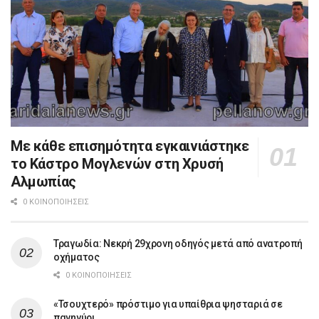
Με κάθε επισημότητα εγκαινιάστηκε
το Κάστρο Μογλενών στη Χρυσή
Αλμωπίας
0 ΚΟΙΝΟΠΟΙΉΣΕΙΣ
Τραγωδία: Νεκρή 29χρονη οδηγός μετά από ανατροπή
οχήματος
0 ΚΟΙΝΟΠΟΙΉΣΕΙΣ
«Τσουχτερό» πρόστιμο για υπαίθρια ψησταριά σε
πανηγύρι