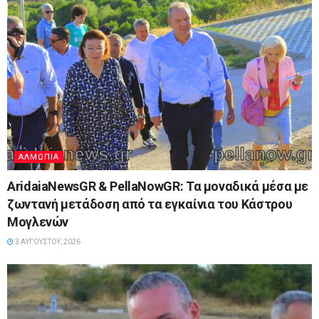
ΑΛΜΩΠΊΑ
AridaiaNewsGR & PellaNowGR: Τα μοναδικά μέσα με
ζωντανή μετάδοση από τα εγκαίνια του Κάστρου
Μογλενών
3 ΑΥΓΟΎΣΤΟΥ, 2026