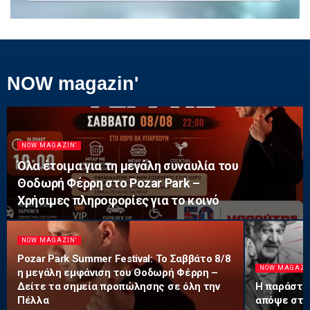
NOW magazin'
NOW MAGAZIN'
Όλα έτοιμα για τη μεγάλη συναυλία του
Θοδωρή Φέρρη στο Pozar Park –
Χρήσιμες πληροφορίες για το κοινό
NOW MAGAZIN'
Pozar Park Summer Festival: Το Σαββάτο 8/8
NOW MAGAZI
η μεγάλη εμφάνιση του Θοδωρή Φέρρη –
Δείτε τα σημεία προπώλησης σε όλη την
Η παράστα
Πέλλα
απόψε στο