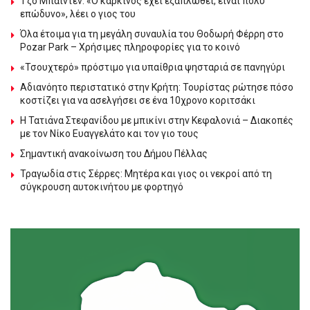
Τζο Μπάιντεν: «Ο καρκίνος έχει εξαπλωθεί, είναι πολύ
επώδυνο», λέει ο γιος του
Όλα έτοιμα για τη μεγάλη συναυλία του Θοδωρή Φέρρη στο
Pozar Park – Χρήσιμες πληροφορίες για το κοινό
«Τσουχτερό» πρόστιμο για υπαίθρια ψησταριά σε πανηγύρι
Αδιανόητο περιστατικό στην Κρήτη: Τουρίστας ρώτησε πόσο
κοστίζει για να ασελγήσει σε ένα 10χρονο κοριτσάκι
Η Τατιάνα Στεφανίδου με μπικίνι στην Κεφαλονιά – Διακοπές
με τον Νίκο Ευαγγελάτο και τον γιο τους
Σημαντική ανακοίνωση του Δήμου Πέλλας
Τραγωδία στις Σέρρες: Μητέρα και γιος οι νεκροί από τη
σύγκρουση αυτοκινήτου με φορτηγό