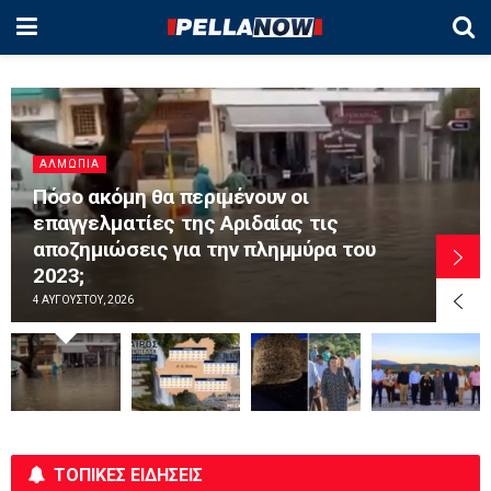
ΑΛΜΩΠΊΑ
«Βράζει» η Πέλλα: Έρχεται νέο κύμα
ζέστης – Πού ο υδράργυρος θα αγγίξει
τους 40°C
3 ΑΥΓΟΎΣΤΟΥ, 2026
ΤΟΠΙΚΕΣ ΕΙΔΗΣΕΙΣ