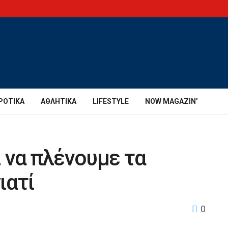
ΡΟΤΙΚΆ
ΑΘΛΗΤΙΚΆ
LIFESTYLE
NOW MAGAZIN’
 να πλένουμε τα
ιατί
0