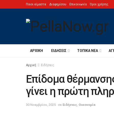
Ποιοι είμαστε
Διαφημίσου
Επικοινωνία
Όροι χρήσης
ΑΡΧΙΚΉ
ΕΙΔΉΣΕΙΣ
ΤΟΠΙΚΆ ΝΈΑ
ΑΓ
Αρχική
Ειδήσεις
Επίδομα θέρμανσης
γίνει η πρώτη πλη
30 Νοεμβρίου, 2025
σε
Ειδήσεις
,
Οικονομία