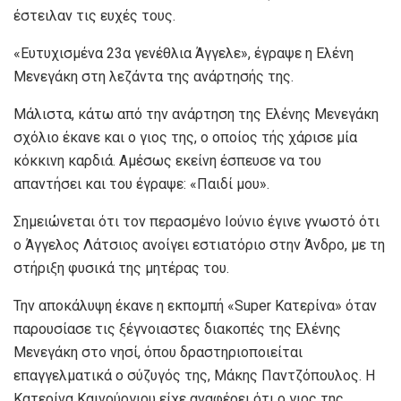
έστειλαν τις ευχές τους.
«Ευτυχισμένα 23α γενέθλια Άγγελε», έγραψε η Ελένη
Μενεγάκη στη λεζάντα της ανάρτησής της.
Mάλιστα, κάτω από την ανάρτηση της Ελένης Μενεγάκη
σχόλιο έκανε και ο γιος της, ο οποίος τής χάρισε μία
κόκκινη καρδιά. Αμέσως εκείνη έσπευσε να του
απαντήσει και του έγραψε: «Παιδί μου».
Σημειώνεται ότι τον περασμένο Ιούνιο έγινε γνωστό ότι
ο Άγγελος Λάτσιος ανοίγει εστιατόριο στην Άνδρο, με τη
στήριξη φυσικά της μητέρας του.
Την αποκάλυψη έκανε η εκπομπή «Super Kατερίνα» όταν
παρουσίασε τις ξέγνοιαστες διακοπές της Ελένης
Μενεγάκη στο νησί, όπου δραστηριοποιείται
επαγγελματικά ο σύζυγός της, Μάκης Παντζόπουλος. Η
Κατερίνα Καινούργιου είχε αναφέρει ότι ο γιος της