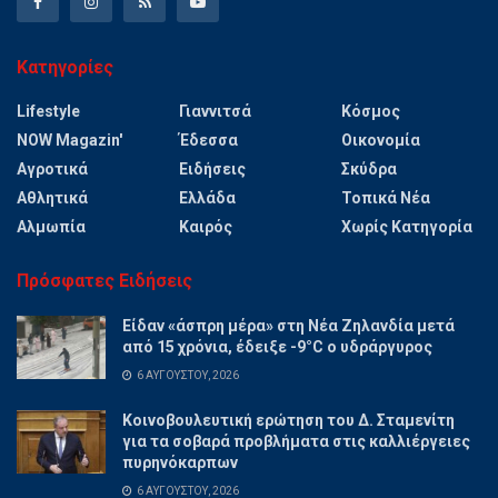
Κατηγορίες
Lifestyle
Γιαννιτσά
Κόσμος
NOW Magazin'
Έδεσσα
Οικονομία
Αγροτικά
Ειδήσεις
Σκύδρα
Αθλητικά
Ελλάδα
Τοπικά Νέα
Αλμωπία
Καιρός
Χωρίς Κατηγορία
Πρόσφατες Ειδήσεις
Είδαν «άσπρη μέρα» στη Νέα Ζηλανδία μετά
από 15 χρόνια, έδειξε -9°C ο υδράργυρος
6 ΑΥΓΟΎΣΤΟΥ, 2026
Κοινοβουλευτική ερώτηση του Δ. Σταμενίτη
για τα σοβαρά προβλήματα στις καλλιέργειες
πυρηνόκαρπων
6 ΑΥΓΟΎΣΤΟΥ, 2026