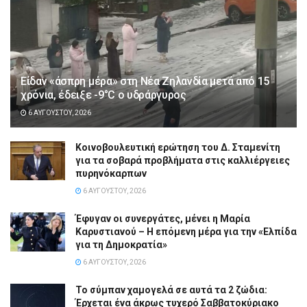
Είδαν «άσπρη μέρα» στη Νέα Ζηλανδία μετά από 15
χρόνια, έδειξε -9°C ο υδράργυρος
6 ΑΥΓΟΎΣΤΟΥ, 2026
Κοινοβουλευτική ερώτηση του Δ. Σταμενίτη
για τα σοβαρά προβλήματα στις καλλιέργειες
πυρηνόκαρπων
6 ΑΥΓΟΎΣΤΟΥ, 2026
Έφυγαν οι συνεργάτες, μένει η Μαρία
Καρυστιανού – Η επόμενη μέρα για την «Ελπίδα
για τη Δημοκρατία»
6 ΑΥΓΟΎΣΤΟΥ, 2026
Το σύμπαν χαμογελά σε αυτά τα 2 ζώδια:
Έρχεται ένα άκρως τυχερό Σαββατοκύριακο