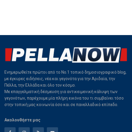
Ενημερωθείτε πρώτοι από το Νο.1 τοπικό δημοσιογραφικό blog,
με έγκυρες ειδήσεις, νέα και γεγονότα για την Αριδαία, την
Πέλλα, την Ελλάδα και όλο τον κόσμο.
Με επαγγελματική δέσμευση για αντικειμενική κάλυψη των
γεγονότων, παρέχουμε μία πλήρη εικόνα του τι συμβαίνει τόσο
στην τοπική μας κοινωνία όσο και σε πανελλαδικό επίπεδο.
Ακολουθήστε μας