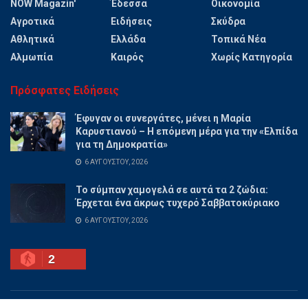
NOW Magazin'
Έδεσσα
Οικονομία
Αγροτικά
Ειδήσεις
Σκύδρα
Αθλητικά
Ελλάδα
Τοπικά Νέα
Αλμωπία
Καιρός
Χωρίς Κατηγορία
Πρόσφατες Ειδήσεις
Έφυγαν οι συνεργάτες, μένει η Μαρία
Καρυστιανού – Η επόμενη μέρα για την «Ελπίδα
για τη Δημοκρατία»
6 ΑΥΓΟΎΣΤΟΥ, 2026
Το σύμπαν χαμογελά σε αυτά τα 2 ζώδια:
Έρχεται ένα άκρως τυχερό Σαββατοκύριακο
6 ΑΥΓΟΎΣΤΟΥ, 2026
2