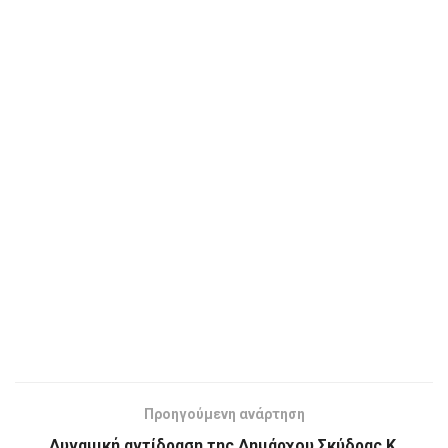
Προηγούμενη ανάρτηση
Δυναμική αντίδραση της Δημάρχου Σκύδρας Κ.