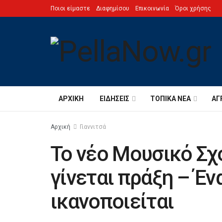
Ποιοι είμαστε
Διαφημίσου
Επικοινωνία
Όροι χρήσης
ΑΡΧΙΚΉ
ΕΙΔΉΣΕΙΣ
ΤΟΠΙΚΆ ΝΈΑ
ΑΓ
Αρχική
Γιαννιτσά
Το νέο Μουσικό Σχ
γίνεται πράξη – Έν
ικανοποιείται