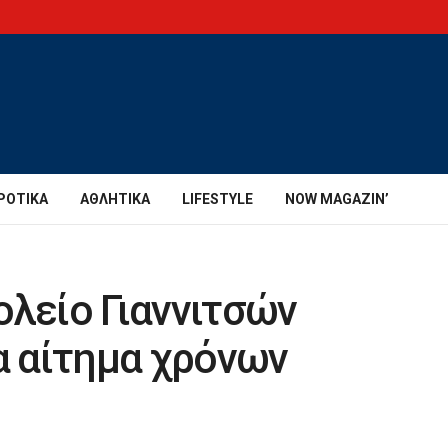
ΡΟΤΙΚΆ
ΑΘΛΗΤΙΚΆ
LIFESTYLE
NOW MAGAZIN’
ολείο Γιαννιτσών
α αίτημα χρόνων