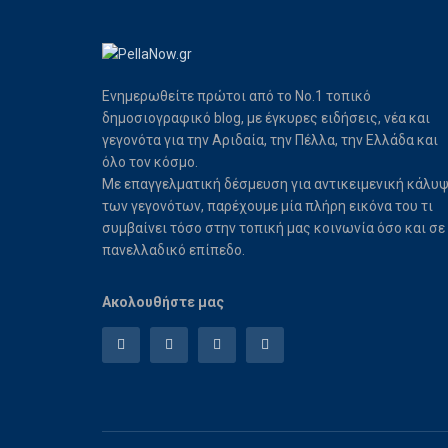
Ενημερωθείτε πρώτοι από το Νο.1 τοπικό
δημοσιογραφικό blog, με έγκυρες ειδήσεις, νέα και
γεγονότα για την Αριδαία, την Πέλλα, την Ελλάδα και
όλο τον κόσμο.
Με επαγγελματική δέσμευση για αντικειμενική κάλυ
των γεγονότων, παρέχουμε μία πλήρη εικόνα του τι
συμβαίνει τόσο στην τοπική μας κοινωνία όσο και σε
πανελλαδικό επίπεδο.
Ακολουθήστε μας