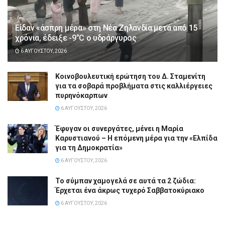
Είδαν «άσπρη μέρα» στη Νέα Ζηλανδία μετά από 15
χρόνια, έδειξε -9°C ο υδράργυρος
6 ΑΥΓΟΎΣΤΟΥ, 2026
Κοινοβουλευτική ερώτηση του Δ. Σταμενίτη
για τα σοβαρά προβλήματα στις καλλιέργειες
πυρηνόκαρπων
6 ΑΥΓΟΎΣΤΟΥ, 2026
Έφυγαν οι συνεργάτες, μένει η Μαρία
Καρυστιανού – Η επόμενη μέρα για την «Ελπίδα
για τη Δημοκρατία»
6 ΑΥΓΟΎΣΤΟΥ, 2026
Το σύμπαν χαμογελά σε αυτά τα 2 ζώδια:
Έρχεται ένα άκρως τυχερό Σαββατοκύριακο
6 ΑΥΓΟΎΣΤΟΥ, 2026