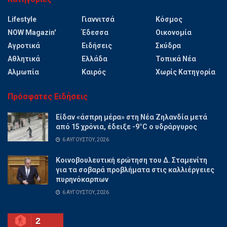
Lifestyle
Γιαννιτσά
Κόσμος
NOW Magazin'
Έδεσσα
Οικονομία
Αγροτικά
Ειδήσεις
Σκύδρα
Αθλητικά
Ελλάδα
Τοπικά Νέα
Αλμωπία
Καιρός
Χωρίς Κατηγορία
Πρόσφατες Ειδήσεις
Είδαν «άσπρη μέρα» στη Νέα Ζηλανδία μετά
από 15 χρόνια, έδειξε -9°C ο υδράργυρος
6 ΑΥΓΟΎΣΤΟΥ, 2026
Κοινοβουλευτική ερώτηση του Δ. Σταμενίτη
για τα σοβαρά προβλήματα στις καλλιέργειες
πυρηνόκαρπων
6 ΑΥΓΟΎΣΤΟΥ, 2026
2