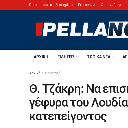
Ποιοι είμαστε
Διαφημίσου
Επικοινωνία
Όροι χρήσης
ΑΡΧΙΚΉ
ΕΙΔΉΣΕΙΣ
ΤΟΠΙΚΆ ΝΈΑ
ΑΓ
Αρχική
Γιαννιτσά
Θ. Τζάκρη: Να επι
γέφυρα του Λουδία 
κατεπείγοντος