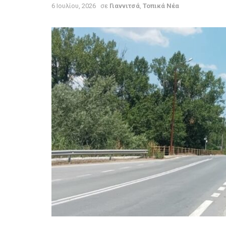
6 Ιουλίου, 2026
σε
Γιαννιτσά
,
Τοπικά Νέα