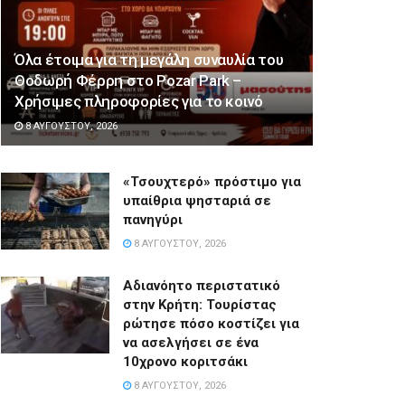
Όλα έτοιμα για τη μεγάλη συναυλία του
Θοδωρή Φέρρη στο Pozar Park –
Χρήσιμες πληροφορίες για το κοινό
8 ΑΥΓΟΎΣΤΟΥ, 2026
«Τσουχτερό» πρόστιμο για
υπαίθρια ψησταριά σε
πανηγύρι
8 ΑΥΓΟΎΣΤΟΥ, 2026
Αδιανόητο περιστατικό
στην Κρήτη: Τουρίστας
ρώτησε πόσο κοστίζει για
να ασελγήσει σε ένα
10χρονο κοριτσάκι
8 ΑΥΓΟΎΣΤΟΥ, 2026