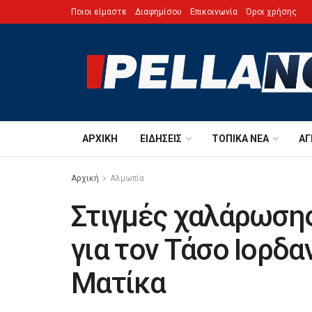
Ποιοι είμαστε
Διαφημίσου
Επικοινωνία
Όροι χρήσης
ΑΡΧΙΚΉ
ΕΙΔΉΣΕΙΣ
ΤΟΠΙΚΆ ΝΈΑ
ΑΓ
Αρχική
Αλμωπία
Στιγμές χαλάρωση
για τον Τάσο Ιορδα
Ματίκα