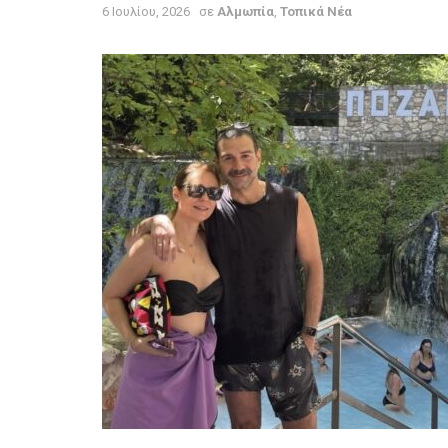
6 Ιουλίου, 2026
σε
Αλμωπία
,
Τοπικά Νέα