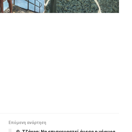
Επόμενη ανάρτηση
Θ. Τζάκρη: Να επισκευαστεί άμεσα η γέφυρα