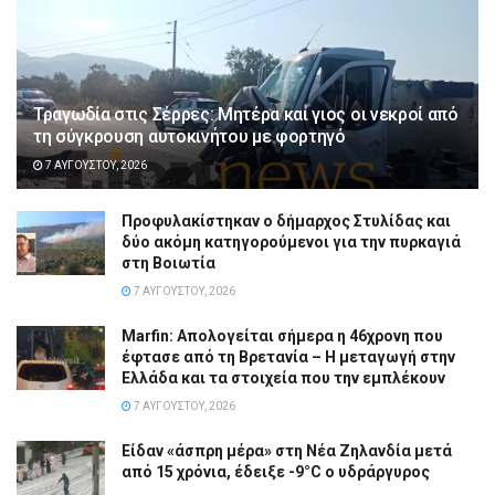
Τραγωδία στις Σέρρες: Μητέρα και γιος οι νεκροί από
τη σύγκρουση αυτοκινήτου με φορτηγό
7 ΑΥΓΟΎΣΤΟΥ, 2026
Προφυλακίστηκαν ο δήμαρχος Στυλίδας και
δύο ακόμη κατηγορούμενοι για την πυρκαγιά
στη Βοιωτία
7 ΑΥΓΟΎΣΤΟΥ, 2026
Marfin: Απολογείται σήμερα η 46χρονη που
έφτασε από τη Βρετανία – Η μεταγωγή στην
Ελλάδα και τα στοιχεία που την εμπλέκουν
7 ΑΥΓΟΎΣΤΟΥ, 2026
Είδαν «άσπρη μέρα» στη Νέα Ζηλανδία μετά
από 15 χρόνια, έδειξε -9°C ο υδράργυρος