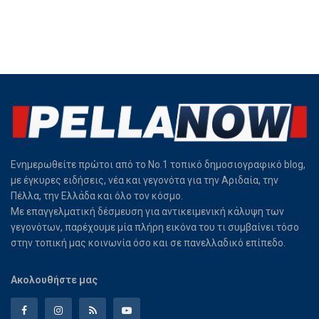
Ενημερωθείτε πρώτοι από το Νο.1 τοπικό δημοσιογραφικό blog,
με έγκυρες ειδήσεις, νέα και γεγονότα για την Αριδαία, την
Πέλλα, την Ελλάδα και όλο τον κόσμο.
Με επαγγελματική δέσμευση για αντικειμενική κάλυψη των
γεγονότων, παρέχουμε μία πλήρη εικόνα του τι συμβαίνει τόσο
στην τοπική μας κοινωνία όσο και σε πανελλαδικό επίπεδο.
Ακολουθήστε μας