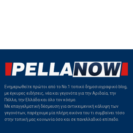
Ενημερωθείτε πρώτοι από το Νο.1 τοπικό δημοσιογραφικό blog,
με έγκυρες ειδήσεις, νέα και γεγονότα για την Αριδαία, την
Πέλλα, την Ελλάδα και όλο τον κόσμο.
Με επαγγελματική δέσμευση για αντικειμενική κάλυψη των
γεγονότων, παρέχουμε μία πλήρη εικόνα του τι συμβαίνει τόσο
στην τοπική μας κοινωνία όσο και σε πανελλαδικό επίπεδο.