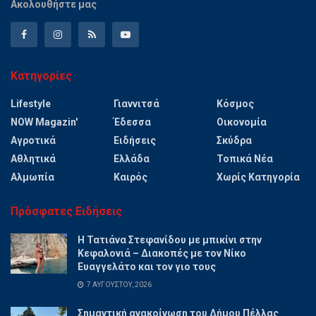
Ακολουθήστε μας
Κατηγορίες
Lifestyle
Γιαννιτσά
Κόσμος
NOW Magazin'
Έδεσσα
Οικονομία
Αγροτικά
Ειδήσεις
Σκύδρα
Αθλητικά
Ελλάδα
Τοπικά Νέα
Αλμωπία
Καιρός
Χωρίς Κατηγορία
Πρόσφατες Ειδήσεις
Η Τατιάνα Στεφανίδου με μπικίνι στην
Κεφαλονιά – Διακοπές με τον Νίκο
Ευαγγελάτο και τον γιο τους
7 ΑΥΓΟΎΣΤΟΥ, 2026
Σημαντική ανακοίνωση του Δήμου Πέλλας