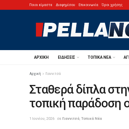
Ποιοι είμαστε
Διαφημίσου
Επικοινωνία
Όροι χρήσης
ΑΡΧΙΚΉ
ΕΙΔΉΣΕΙΣ
ΤΟΠΙΚΆ ΝΈΑ
ΑΓ
Αρχική
Γιαννιτσά
Σταθερά δίπλα στη
τοπική παράδοση ο
1 Ιουνίου, 2026
σε
Γιαννιτσά
,
Τοπικά Νέα