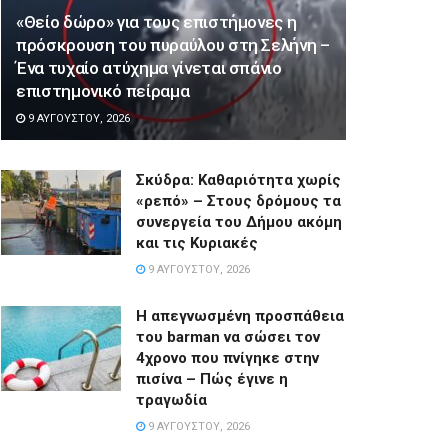
«Θείο δώρο» για τους επιστήμονες η
πρόσκρουση του πυραύλου στη Σελήνη –
Ένα τυχαίο ατύχημα γίνεται σπάνιο
επιστημονικό πείραμα
9 ΑΥΓΟΎΣΤΟΥ, 2026
Σκύδρα: Καθαριότητα χωρίς
«ρεπό» – Στους δρόμους τα
συνεργεία του Δήμου ακόμη
και τις Κυριακές
9 ΑΥΓΟΎΣΤΟΥ, 2026
Η απεγνωσμένη προσπάθεια
του barman να σώσει τον
4χρονο που πνίγηκε στην
πισίνα – Πώς έγινε η
τραγωδία
9 ΑΥΓΟΎΣΤΟΥ, 2026