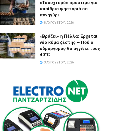
«Τσουχτερό» πρόστιμο για
υπαίθρια ψησταριά σε
πανηγύρι
8 ΑΥΓΟΎΣΤΟΥ, 2026
«Βράζει» η Πέλλα: Έρχεται
νέο κύμα ζέστης – Πού ο
υδράργυρος θα αγγίξει τους
40°C
3 ΑΥΓΟΎΣΤΟΥ, 2026