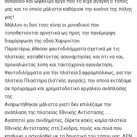
αναγκαίο και ωφέλιμο έργο που το είχε ανάγκη ο τόπος
μας και το οποίο μάλιστα καθόρισε την εικόνα της πόλης
μας!
Μάλλον οι δυο τους είναι οι μοναδικοί που
τοποθετούνται αρνητικά ως προς την πανέμορφη
διαμόρφωση της οδού Χαρωνίτου.
Περαιτέρω, έθεσαν ψευτοδιλήμματα σχετικά με τις
πλατείες..καταθέτοντας ασυναρτησίες και ότι να ναι,
προκαλώντας λύπη και ταυτόχρονα αγανάκτηση…
Ψευτοδιλήμματα για την πλατεία Σαφραμπόλεως, για την
πλατεία Πλαστήρα (λα’ι’κής αγοράς), την οποία εντάξαμε
σε πρόγραμμα και χρηματοδοτικό εργαλείο ανάπλασης
της.
Αναρωτήθηκαν μάλιστα γιατί δεν επιλέξαμε την
ανάπλαση της πλατείας Εθνικής Αντίστασης……
Αγαπητοί μου συνδημότες, ξέρετε εσείς καμία πλατεία
Εθνικής Αντίστασης στη Σκύδρα;; ποιός και ποιά που
επιθυμεί ν ασχοληθεί με τα δημοτικά του τόπου μας, ΔΕΝ