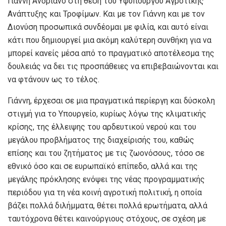
Γιάννη Ανδριανό στη θέση του Υφυπουργού Αγροτικής
Ανάπτυξης και Τροφίμων. Και με τον Γιάννη και με τον
Διονύση προσωπικά συνδέομαι με φιλία, και αυτό είναι
κάτι που δημιουργεί μια ακόμη καλύτερη συνθήκη για να
μπορεί κανείς μέσα από το πραγματικό αποτέλεσμα της
δουλειάς να δει τις προσπάθειες να επιβεβαιώνονται και
να φτάνουν ως το τέλος.
Γιάννη, έρχεσαι σε μια πραγματικά περίεργη και δύσκολη
στιγμή για το Υπουργείο, κυρίως λόγω της κλιματικής
κρίσης, της έλλειψης του αρδευτικού νερού και του
μεγάλου προβλήματος της διαχείρισής του, καθώς
επίσης και του ζητήματος με τις ζωονόσους, τόσο σε
εθνικό όσο και σε ευρωπαϊκό επίπεδο, αλλά και της
μεγάλης πρόκλησης ενόψει της νέας προγραμματικής
περιόδου για τη νέα κοινή αγροτική πολιτική, η οποία
βάζει πολλά διλήμματα, θέτει πολλά ερωτήματα, αλλά
ταυτόχρονα θέτει καινούργιους στόχους, σε σχέση με