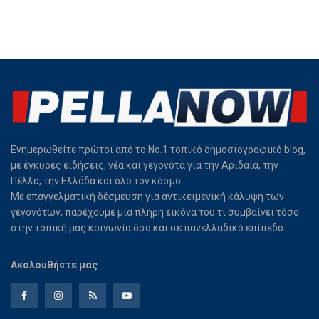
Ενημερωθείτε πρώτοι από το Νο.1 τοπικό δημοσιογραφικό blog,
με έγκυρες ειδήσεις, νέα και γεγονότα για την Αριδαία, την
Πέλλα, την Ελλάδα και όλο τον κόσμο.
Με επαγγελματική δέσμευση για αντικειμενική κάλυψη των
γεγονότων, παρέχουμε μία πλήρη εικόνα του τι συμβαίνει τόσο
στην τοπική μας κοινωνία όσο και σε πανελλαδικό επίπεδο.
Ακολουθήστε μας