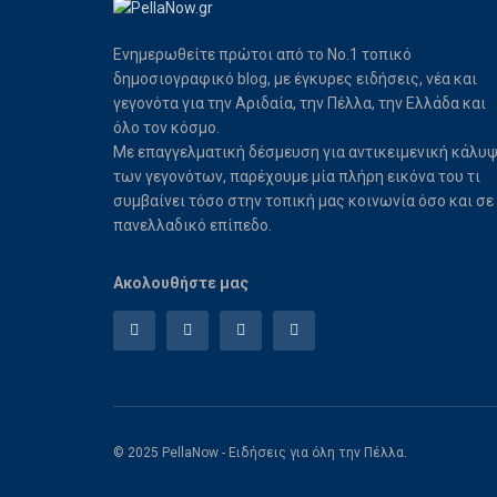
Ενημερωθείτε πρώτοι από το Νο.1 τοπικό
δημοσιογραφικό blog, με έγκυρες ειδήσεις, νέα και
γεγονότα για την Αριδαία, την Πέλλα, την Ελλάδα και
όλο τον κόσμο.
Με επαγγελματική δέσμευση για αντικειμενική κάλυ
των γεγονότων, παρέχουμε μία πλήρη εικόνα του τι
συμβαίνει τόσο στην τοπική μας κοινωνία όσο και σε
πανελλαδικό επίπεδο.
Ακολουθήστε μας
© 2025 PellaNow - Ειδήσεις για όλη την Πέλλα.