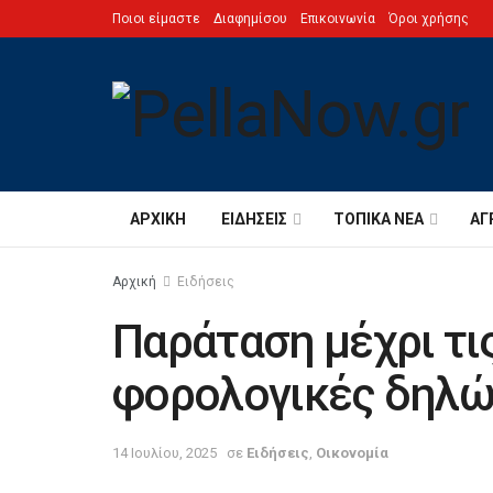
Ποιοι είμαστε
Διαφημίσου
Επικοινωνία
Όροι χρήσης
ΑΡΧΙΚΉ
ΕΙΔΉΣΕΙΣ
ΤΟΠΙΚΆ ΝΈΑ
ΑΓ
Αρχική
Ειδήσεις
Παράταση μέχρι τις
φορολογικές δηλώ
14 Ιουλίου, 2025
σε
Ειδήσεις
,
Οικονομία