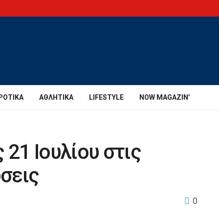
ΡΟΤΙΚΆ
ΑΘΛΗΤΙΚΆ
LIFESTYLE
NOW MAGAZIN’
 21 Iουλίου στις
σεις
0