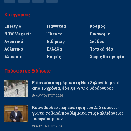
Κατηγορίες
Lifestyle
Γιαννιτσά
Κόσμος
NOW Magazin'
Έδεσσα
Οικονομία
Αγροτικά
Ειδήσεις
Σκύδρα
Αθλητικά
Ελλάδα
Τοπικά Νέα
Αλμωπία
Καιρός
Χωρίς Κατηγορία
Πρόσφατες Ειδήσεις
Είδαν «άσπρη μέρα» στη Νέα Ζηλανδία μετά
από 15 χρόνια, έδειξε -9°C ο υδράργυρος
6 ΑΥΓΟΎΣΤΟΥ, 2026
Κοινοβουλευτική ερώτηση του Δ. Σταμενίτη
για τα σοβαρά προβλήματα στις καλλιέργειες
πυρηνόκαρπων
6 ΑΥΓΟΎΣΤΟΥ, 2026