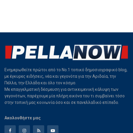
Ενημερωθείτε πρώτοι από το Νο.1 τοπικό δημοσιογραφικό blog,
με έγκυρες ειδήσεις, νέα και γεγονότα για την Αριδαία, την
Πέλλα, την Ελλάδα και όλο τον κόσμο.
Με επαγγελματική δέσμευση για αντικειμενική κάλυψη των
γεγονότων, παρέχουμε μία πλήρη εικόνα του τι συμβαίνει τόσο
στην τοπική μας κοινωνία όσο και σε πανελλαδικό επίπεδο.
Ακολουθήστε μας