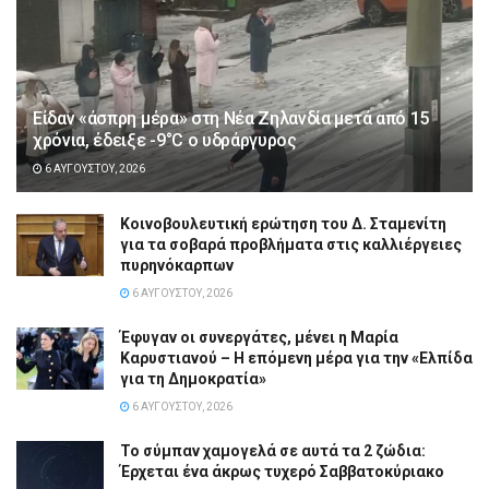
Είδαν «άσπρη μέρα» στη Νέα Ζηλανδία μετά από 15
χρόνια, έδειξε -9°C ο υδράργυρος
6 ΑΥΓΟΎΣΤΟΥ, 2026
Κοινοβουλευτική ερώτηση του Δ. Σταμενίτη
για τα σοβαρά προβλήματα στις καλλιέργειες
πυρηνόκαρπων
6 ΑΥΓΟΎΣΤΟΥ, 2026
Έφυγαν οι συνεργάτες, μένει η Μαρία
Καρυστιανού – Η επόμενη μέρα για την «Ελπίδα
για τη Δημοκρατία»
6 ΑΥΓΟΎΣΤΟΥ, 2026
Το σύμπαν χαμογελά σε αυτά τα 2 ζώδια:
Έρχεται ένα άκρως τυχερό Σαββατοκύριακο