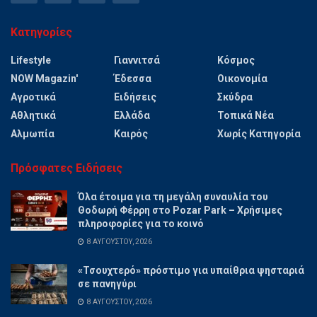
Κατηγορίες
Lifestyle
Γιαννιτσά
Κόσμος
NOW Magazin'
Έδεσσα
Οικονομία
Αγροτικά
Ειδήσεις
Σκύδρα
Αθλητικά
Ελλάδα
Τοπικά Νέα
Αλμωπία
Καιρός
Χωρίς Κατηγορία
Πρόσφατες Ειδήσεις
Όλα έτοιμα για τη μεγάλη συναυλία του
Θοδωρή Φέρρη στο Pozar Park – Χρήσιμες
πληροφορίες για το κοινό
8 ΑΥΓΟΎΣΤΟΥ, 2026
«Τσουχτερό» πρόστιμο για υπαίθρια ψησταριά
σε πανηγύρι
8 ΑΥΓΟΎΣΤΟΥ, 2026