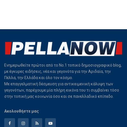
Ενημερωθείτε πρώτοι από το Νο.1 τοπικό δημοσιογραφικό blog,
με έγκυρες ειδήσεις, νέα και γεγονότα για την Αριδαία, την
Πέλλα, την Ελλάδα και όλο τον κόσμο.
Με επαγγελματική δέσμευση για αντικειμενική κάλυψη των
γεγονότων, παρέχουμε μία πλήρη εικόνα του τι συμβαίνει τόσο
στην τοπική μας κοινωνία όσο και σε πανελλαδικό επίπεδο.
Ακολουθήστε μας