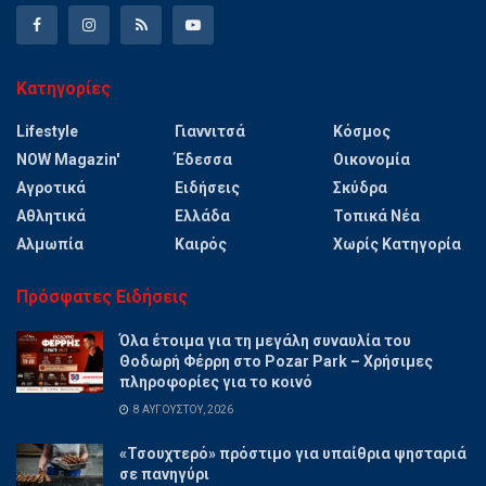
Κατηγορίες
Lifestyle
Γιαννιτσά
Κόσμος
NOW Magazin'
Έδεσσα
Οικονομία
Αγροτικά
Ειδήσεις
Σκύδρα
Αθλητικά
Ελλάδα
Τοπικά Νέα
Αλμωπία
Καιρός
Χωρίς Κατηγορία
Πρόσφατες Ειδήσεις
Όλα έτοιμα για τη μεγάλη συναυλία του
Θοδωρή Φέρρη στο Pozar Park – Χρήσιμες
πληροφορίες για το κοινό
8 ΑΥΓΟΎΣΤΟΥ, 2026
«Τσουχτερό» πρόστιμο για υπαίθρια ψησταριά
σε πανηγύρι