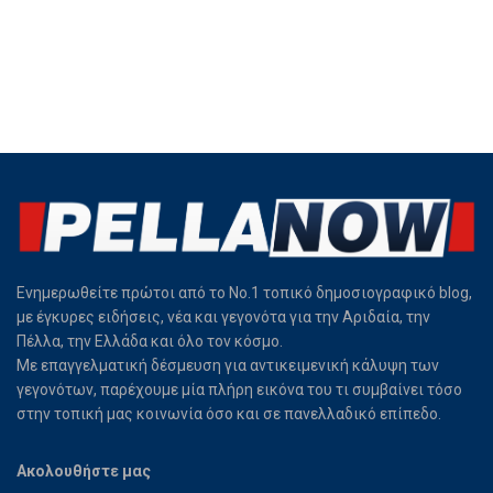
Ενημερωθείτε πρώτοι από το Νο.1 τοπικό δημοσιογραφικό blog,
με έγκυρες ειδήσεις, νέα και γεγονότα για την Αριδαία, την
Πέλλα, την Ελλάδα και όλο τον κόσμο.
Με επαγγελματική δέσμευση για αντικειμενική κάλυψη των
γεγονότων, παρέχουμε μία πλήρη εικόνα του τι συμβαίνει τόσο
στην τοπική μας κοινωνία όσο και σε πανελλαδικό επίπεδο.
Ακολουθήστε μας