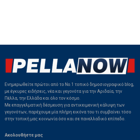
Ενημερωθείτε πρώτοι από το Νο.1 τοπικό δημοσιογραφικό blog,
με έγκυρες ειδήσεις, νέα και γεγονότα για την Αριδαία, την
Πέλλα, την Ελλάδα και όλο τον κόσμο.
Με επαγγελματική δέσμευση για αντικειμενική κάλυψη των
γεγονότων, παρέχουμε μία πλήρη εικόνα του τι συμβαίνει τόσο
στην τοπική μας κοινωνία όσο και σε πανελλαδικό επίπεδο.
Ακολουθήστε μας