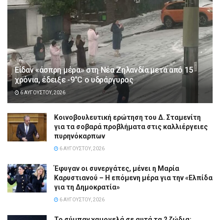
Είδαν «άσπρη μέρα» στη Νέα Ζηλανδία μετά από 15
χρόνια, έδειξε -9°C ο υδράργυρος
6 ΑΥΓΟΎΣΤΟΥ, 2026
Κοινοβουλευτική ερώτηση του Δ. Σταμενίτη
για τα σοβαρά προβλήματα στις καλλιέργειες
πυρηνόκαρπων
6 ΑΥΓΟΎΣΤΟΥ, 2026
Έφυγαν οι συνεργάτες, μένει η Μαρία
Καρυστιανού – Η επόμενη μέρα για την «Ελπίδα
για τη Δημοκρατία»
6 ΑΥΓΟΎΣΤΟΥ, 2026
Το σύμπαν χαμογελά σε αυτά τα 2 ζώδια: