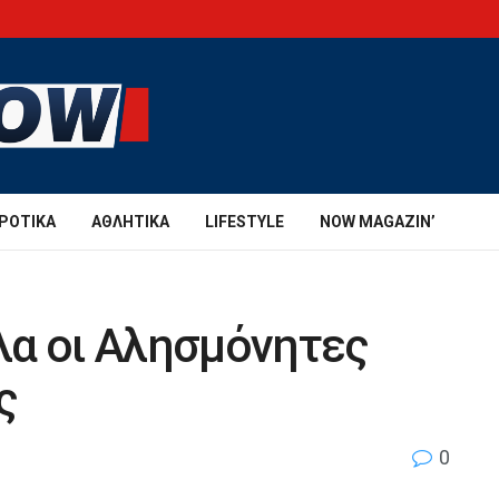
ΡΟΤΙΚΆ
ΑΘΛΗΤΙΚΆ
LIFESTYLE
NOW MAGAZIN’
λα οι Αλησμόνητες
ς
0