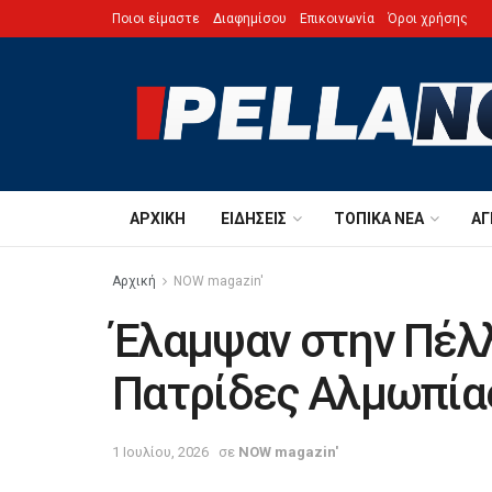
Ποιοι είμαστε
Διαφημίσου
Επικοινωνία
Όροι χρήσης
ΑΡΧΙΚΉ
ΕΙΔΉΣΕΙΣ
ΤΟΠΙΚΆ ΝΈΑ
ΑΓ
Αρχική
NOW magazin'
Έλαμψαν στην Πέλ
Πατρίδες Αλμωπία
1 Ιουλίου, 2026
σε
NOW magazin'