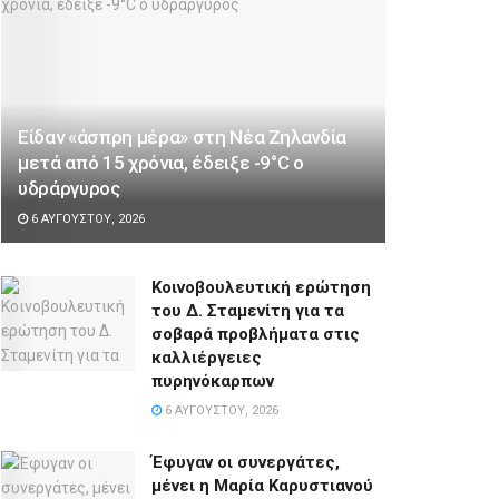
Είδαν «άσπρη μέρα» στη Νέα Ζηλανδία
μετά από 15 χρόνια, έδειξε -9°C ο
υδράργυρος
6 ΑΥΓΟΎΣΤΟΥ, 2026
Κοινοβουλευτική ερώτηση
του Δ. Σταμενίτη για τα
σοβαρά προβλήματα στις
καλλιέργειες
πυρηνόκαρπων
6 ΑΥΓΟΎΣΤΟΥ, 2026
Έφυγαν οι συνεργάτες,
μένει η Μαρία Καρυστιανού