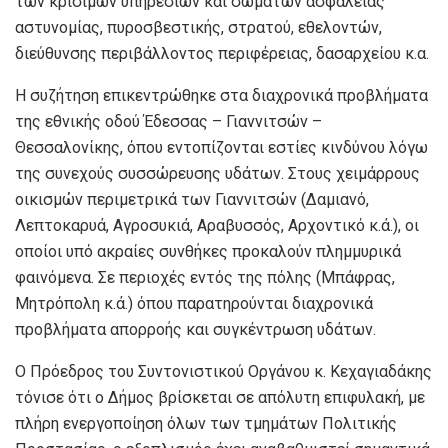
των κρίσιμων υπηρεσιών και σωμάτων ασφαλείας
αστυνομίας, πυροσβεστικής, στρατού, εθελοντών,
διεύθυνσης περιβάλλοντος περιφέρειας, δασαρχείου κ.α.
Η συζήτηση επικεντρώθηκε στα διαχρονικά προβλήματα
της εθνικής οδού Έδεσσας – Γιαννιτσών –
Θεσσαλονίκης, όπου εντοπίζονται εστίες κινδύνου λόγω
της συνεχούς συσσώρευσης υδάτων. Στους χειμάρρους
οικισμών περιμετρικά των Γιαννιτσών (Δαμιανό,
Λεπτοκαρυά, Αγροσυκιά, Αραβυσσός, Αρχοντικό κ.ά.), οι
οποίοι υπό ακραίες συνθήκες προκαλούν πλημμυρικά
φαινόμενα. Σε περιοχές εντός της πόλης (Μπάφρας,
Μητρόπολη κ.ά.) όπου παρατηρούνται διαχρονικά
προβλήματα απορροής και συγκέντρωση υδάτων.
Ο Πρόεδρος του Συντονιστικού Οργάνου κ. Κεχαγιαδάκης
τόνισε ότι ο Δήμος βρίσκεται σε απόλυτη επιφυλακή, με
πλήρη ενεργοποίηση όλων των τμημάτων Πολιτικής