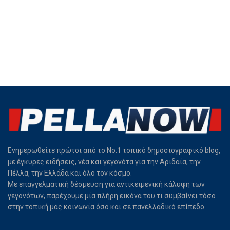
Ενημερωθείτε πρώτοι από το Νο.1 τοπικό δημοσιογραφικό blog,
με έγκυρες ειδήσεις, νέα και γεγονότα για την Αριδαία, την
Πέλλα, την Ελλάδα και όλο τον κόσμο.
Με επαγγελματική δέσμευση για αντικειμενική κάλυψη των
γεγονότων, παρέχουμε μία πλήρη εικόνα του τι συμβαίνει τόσο
στην τοπική μας κοινωνία όσο και σε πανελλαδικό επίπεδο.