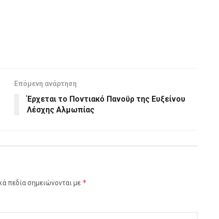
Επόμενη ανάρτηση
Έρχεται το Ποντιακό Πανοϋρ της Ευξείνου
Λέσχης Αλμωπίας
*
κά πεδία σημειώνονται με