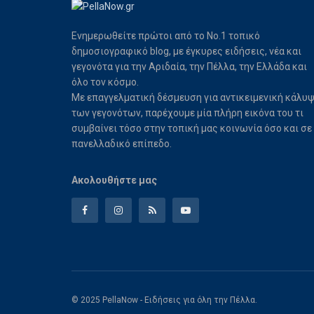
Ενημερωθείτε πρώτοι από το Νο.1 τοπικό
δημοσιογραφικό blog, με έγκυρες ειδήσεις, νέα και
γεγονότα για την Αριδαία, την Πέλλα, την Ελλάδα και
όλο τον κόσμο.
Με επαγγελματική δέσμευση για αντικειμενική κάλυ
των γεγονότων, παρέχουμε μία πλήρη εικόνα του τι
συμβαίνει τόσο στην τοπική μας κοινωνία όσο και σε
πανελλαδικό επίπεδο.
Ακολουθήστε μας
© 2025 PellaNow - Ειδήσεις για όλη την Πέλλα.