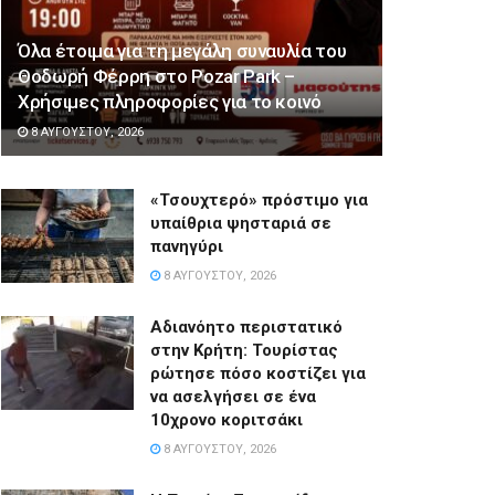
Όλα έτοιμα για τη μεγάλη συναυλία του
Θοδωρή Φέρρη στο Pozar Park –
Χρήσιμες πληροφορίες για το κοινό
8 ΑΥΓΟΎΣΤΟΥ, 2026
«Τσουχτερό» πρόστιμο για
υπαίθρια ψησταριά σε
πανηγύρι
8 ΑΥΓΟΎΣΤΟΥ, 2026
Αδιανόητο περιστατικό
στην Κρήτη: Τουρίστας
ρώτησε πόσο κοστίζει για
να ασελγήσει σε ένα
10χρονο κοριτσάκι
8 ΑΥΓΟΎΣΤΟΥ, 2026