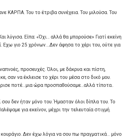
νε ΚΑΡΠΑ. Του το έτριβα συνέχεια. Του μιλούσα. Του
Και λύγισα. Είπα: «Όχι… αλλά θα μπορούσε» Γιατί εκείνη
. Εχω γιο 25 χρόνων….Δεν άφησα το χέρι του, ούτε για
απνοές, προσευχές. Όλοι, με δάκρυα και πίστη,
κε, σαν να έκλεισε το χέρι του μέσα στο δικό μου.
γύρισε ποτέ…μια ώρα προσπαθούσαμε…αλλά τίποτα..
 σου δεν ήταν μόνο του. Ήμασταν όλοι δίπλα του. Το
αλέψαμε για εκείνον, μέχρι την τελευταία στιγμή.
 κουράγιο. Δεν έχω λόγια να σου πω πραγματικά… μόνο