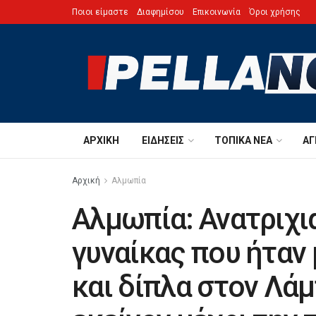
Ποιοι είμαστε
Διαφημίσου
Επικοινωνία
Όροι χρήσης
ΑΡΧΙΚΉ
ΕΙΔΉΣΕΙΣ
ΤΟΠΙΚΆ ΝΈΑ
ΑΓ
Αρχική
Αλμωπία
Αλμωπία: Ανατριχι
γυναίκας που ήταν
και δίπλα στον Λά