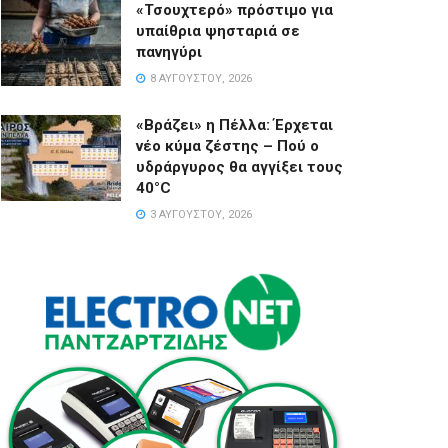
«Τσουχτερό» πρόστιμο για
υπαίθρια ψησταριά σε
πανηγύρι
8 ΑΥΓΟΎΣΤΟΥ, 2026
«Βράζει» η Πέλλα: Έρχεται
νέο κύμα ζέστης – Πού ο
υδράργυρος θα αγγίξει τους
40°C
3 ΑΥΓΟΎΣΤΟΥ, 2026