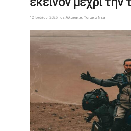
εκείνον μέχρι την 
12 Ιουλίου, 2025
σε
Αλμωπία
,
Τοπικά Νέα