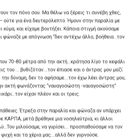
ουν τον πόνο σου. Μα θέλω να ξέρεις τι συνέβη χθες,
 — ούτε για ένα δευτερόλεπτο. Ήμουν στην παραλία με
ι κύμα, και είχαμε βουτήξει. Κάποια στιγμή ακούσαμε
αι φώναζε με απόγνωση “δεν αντέχω άλλο, βοήθεια…τον
που 70-80 μέτρα από την ακτή…κράτησα λίγο το κεφάλι
εις του … βυθιζόταν….τον έπιασε και ο άντρας μου μαζί
 την δύναμη, δεν το αφήσαμε….τον έχω λέει άντρας μου,
ην ακτή φωνάζοντας “ναυαγοσώστη -ναυαγοσώστη”
ικάρι…τον είχαν πλέον και οι τρεις.
πάθειες. Έτρεξα στην παραλία και φώναζα αν υπάρχει
ε ΚΑΡΠΑ, μετά βρέθηκε μια νοσηλεύτρια, κι άλλοι
ύ…Του μιλούσαμε, να γυρίσει…. προσπαθούσαμε να τον
ψυχή και τα χέρια μας….αλλά δεν γυρνούσε..