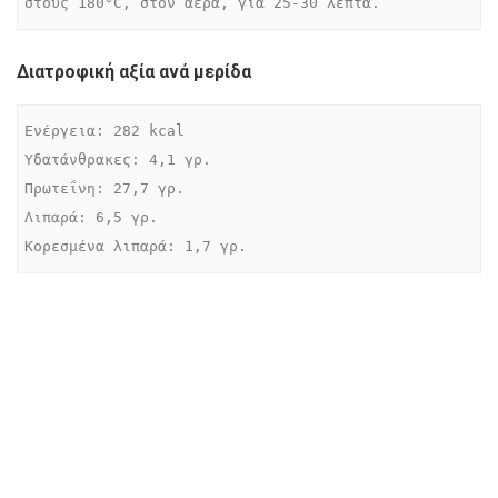
στους 180°C, στον αέρα, για 25-30 λεπτά.
Διατροφική αξία ανά μερίδα
Ενέργεια: 282 kcal

Υδατάνθρακες: 4,1 γρ.

Πρωτεΐνη: 27,7 γρ.

Λιπαρά: 6,5 γρ.

Κορεσμένα λιπαρά: 1,7 γρ.