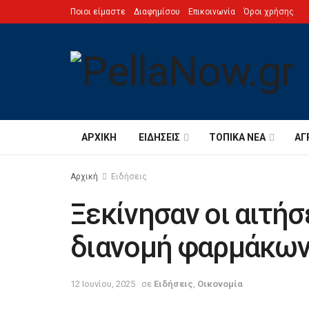
Ποιοι είμαστε
Διαφημίσου
Επικοινωνία
Όροι χρήσης
ΑΡΧΙΚΉ
ΕΙΔΉΣΕΙΣ
ΤΟΠΙΚΆ ΝΈΑ
ΑΓ
Αρχική
Ειδήσεις
Ξεκίνησαν οι αιτήσε
διανομή φαρμάκων
12 Ιουνίου, 2025
σε
Ειδήσεις
,
Οικονομία