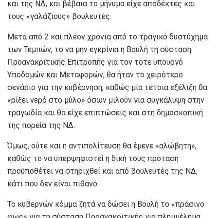
και της ΝΔ, και βέβαια το μήνυμα είχε αποδέκτες και
τους «γαλάζιους» βουλευτές.
Μετά από 2 και πλέον χρόνια από το τραγικό δυστύχημα
των Τεμπών, το να μην εγκρίνει η Βουλή τη σύσταση
Προανακριτικής Επιτροπής για τον τότε υπουργό
Υποδομών και Μεταφορών, θα ήταν το χειρότερο
σενάριο για την κυβέρνηση, καθώς μία τέτοια εξέλιξη θα
«ρίξει νερό στο μύλο» όσων μιλούν για συγκάλυψη στην
τραγωδία και θα είχε επιπτώσεις και στη δημοσκοπική
της πορεία της ΝΔ.
Όμως, ούτε και η αντιπολίτευση θα έμενε «αλώβητη»,
καθώς το να υπερψηφιστεί η δική τους πρόταση
προϋποθέτει να στηριχθεί και από βουλευτές της ΝΔ,
κάτι που δεν είναι πιθανό.
Το κυβερνών κόμμα ζητά να δώσει η Βουλή το «πράσινο
φως» για τη σύσταση Προανακριτικής για πλημμέλημα