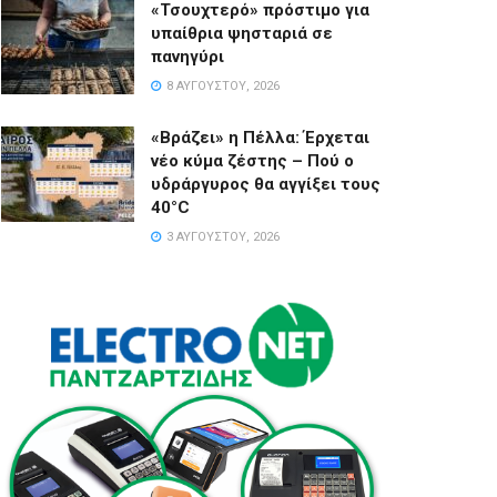
«Τσουχτερό» πρόστιμο για
υπαίθρια ψησταριά σε
πανηγύρι
8 ΑΥΓΟΎΣΤΟΥ, 2026
«Βράζει» η Πέλλα: Έρχεται
νέο κύμα ζέστης – Πού ο
υδράργυρος θα αγγίξει τους
40°C
3 ΑΥΓΟΎΣΤΟΥ, 2026