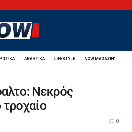
ΡΟΤΙΚΆ
ΑΘΛΗΤΙΚΆ
LIFESTYLE
NOW MAGAZIN’
φαλτο: Νεκρός
 τροχαίο
0