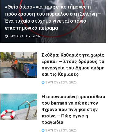
«Θείο δώρο» για τους επιστήμονες η
πρόσκρουση του πυραύλου στη Σελήνη –
Ένα τυχαίο ατύχημα γίνεται σπάνιο
επιστημονικό πείραμα
9 ΑΥΓΟΎΣΤΟΥ, 2026
Σκύδρα: Καθαριότητα χωρίς
«ρεπό» – Στους δρόμους τα
συνεργεία του Δήμου ακόμη
και τις Κυριακές
9 ΑΥΓΟΎΣΤΟΥ, 2026
Η απεγνωσμένη προσπάθεια
του barman να σώσει τον
4χρονο που πνίγηκε στην
πισίνα – Πώς έγινε η
τραγωδία
9 ΑΥΓΟΎΣΤΟΥ, 2026