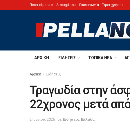
Ποιοι είμαστε
Διαφημίσου
Επικοινωνία
Όροι χρήσης
ΑΡΧΙΚΉ
ΕΙΔΉΣΕΙΣ
ΤΟΠΙΚΆ ΝΈΑ
ΑΓ
Αρχική
Ειδήσεις
Τραγωδία στην άσ
22χρονος μετά από
2 Ιουνίου, 2026
σε
Ειδήσεις
,
Ελλάδα