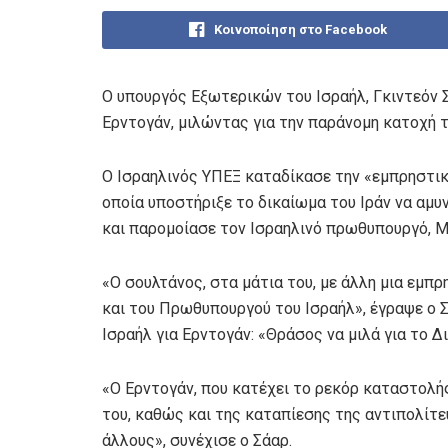
Κοινοποίηση στο Facebook
Ο υπουργός Εξωτερικών του Ισραήλ, Γκιντεόν Σ
Ερντογάν, μιλώντας για την παράνομη κατοχή τη
Ο Ισραηλινός ΥΠΕΞ καταδίκασε την «εμπρηστικ
οποία υποστήριξε το δικαίωμα του Ιράν να αμυ
και παρομοίασε τον Ισραηλινό πρωθυπουργό, Μ
«Ο σουλτάνος, στα μάτια του, με άλλη μια εμπρη
και του Πρωθυπουργού του Ισραήλ», έγραψε ο 
Ισραήλ για Ερντογάν: «Θράσος να μιλά για το Δ
«Ο Ερντογάν, που κατέχει το ρεκόρ καταστολ
του, καθώς και της καταπίεσης της αντιπολίτε
άλλους», συνέχισε ο Σάαρ.