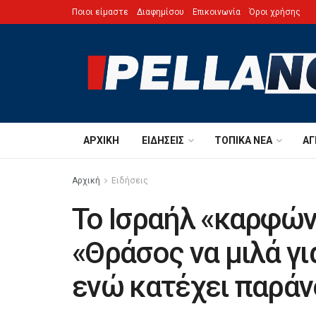
Ποιοι είμαστε
Διαφημίσου
Επικοινωνία
Όροι χρήσης
ΑΡΧΙΚΉ
ΕΙΔΉΣΕΙΣ
ΤΟΠΙΚΆ ΝΈΑ
ΑΓ
Αρχική
Ειδήσεις
Το Ισραήλ «καρφών
«Θράσος να μιλά γι
ενώ κατέχει παράν