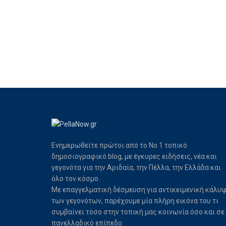
Ενημερωθείτε πρώτοι από το Νο.1 τοπικό
δημοσιογραφικό blog, με έγκυρες ειδήσεις, νέα και
γεγονότα για την Αριδαία, την Πέλλα, την Ελλάδα και
όλο τον κόσμο.
Με επαγγελματική δέσμευση για αντικειμενική κάλυ
των γεγονότων, παρέχουμε μία πλήρη εικόνα του τι
συμβαίνει τόσο στην τοπική μας κοινωνία όσο και σε
πανελλαδικό επίπεδο.