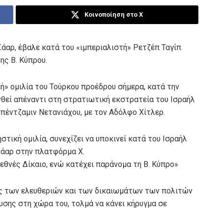
Κοινοποίηση στο X
άαρ, έβαλε κατά του «ιμπεριαλιστή» Ρετζέπ Ταγίπ
ς Β. Κύπρου .
ή» ομιλία του Τούρκου προέδρου σήμερα, κατά την
νθεί απέναντι στη στρατιωτική εκστρατεία του Ισραήλ
πέντζαμιν Νετανιάχου, με τον Αδόλφο Χίτλερ.
στική ομιλία, συνεχίζει να υποκινεί κατά του Ισραήλ
Σάαρ στην πλατφόρμα X.
ιεθνές Δίκαιο, ενώ κατέχει παράνομα τη Β. Κύπρο»
ής των ελευθεριών και των δικαιωμάτων των πολιτών
υσης στη χώρα του, τολμά να κάνει κήρυγμα σε