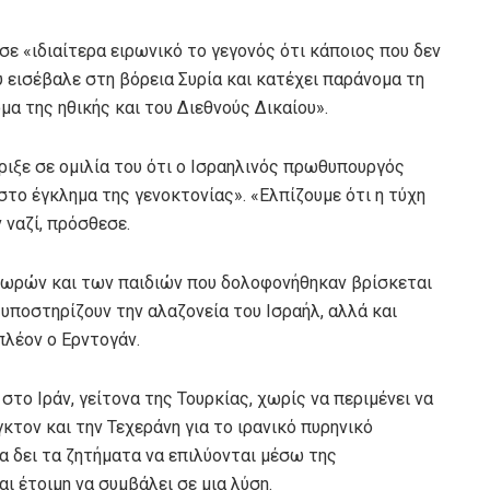
ε «ιδιαίτερα ειρωνικό το γεγονός ότι κάποιος που δεν
υ εισέβαλε στη βόρεια Συρία και κατέχει παράνομα τη
μα της ηθικής και του Διεθνούς Δικαίου».
ριξε σε ομιλία του ότι ο Ισραηλινός πρωθυπουργός
στο έγκλημα της γενοκτονίας». «Ελπίζουμε ότι η τύχη
ν ναζί, πρόσθεσε.
μωρών και των παιδιών που δολοφονήθηκαν βρίσκεται
υποστηρίζουν την αλαζονεία του Ισραήλ, αλλά και
λέον ο Ερντογάν.
στο Ιράν, γείτονα της Τουρκίας, χωρίς να περιμένει να
κτον και την Τεχεράνη για το ιρανικό πυρηνικό
α δει τα ζητήματα να επιλύονται μέσω της
ι έτοιμη να συμβάλει σε μια λύση.