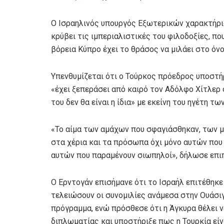
Ο Ισραηλινός υπουργός Εξωτερικών χαρακτήρισ
κρύβει τις ιμπεριαλιστικές του φιλοδοξίες, πο
βόρεια Κύπρο έχει το θράσος να μιλάει στο όνο
Υπενθυμίζεται ότι ο Τούρκος πρόεδρος υποστή
«έχει ξεπεράσει από καιρό τον Αδόλφο Χίτλερ 
του δεν θα είναι η ίδια» με εκείνη του ηγέτη τω
«Το αίμα των αμάχων που σφαγιάσθηκαν, των 
στα χέρια και τα πρόσωπα όχι μόνο αυτών που 
αυτών που παραμένουν σιωπηλοί», δήλωσε επιπ
Ο Ερντογάν επισήμανε ότι το Ισραήλ επιτέθηκε 
τελειώσουν οι συνομιλίες ανάμεσα στην Ουάσιγ
πρόγραμμα, ενώ πρόσθεσε ότι η Άγκυρα θέλει ν
διπλωματίας και υποστήριξε πως η Τουρκία είνα