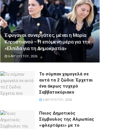
Έφυγαν οι συνεργάτες, μένει η Μαρία
Καρυστιανού – Η επόμενη μέρα για την
«Ελπίδα για τη Δημοκρατία»
6 ΑΥΓΟΎΣΤΟΥ, 2026
Το σύμπαν χαμογελά σε
αυτά τα 2 ζώδια: Έρχεται
ένα άκρως τυχερό
Σαββατοκύριακο
6 ΑΥΓΟΎΣΤΟΥ, 2026
Ποιος Δημοτικός
Σύμβουλος της Αλμωπίας
«φλερτάρει» με το