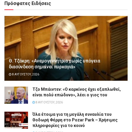
Πρόσφατες Ειδήσεις
Θ. Τζάκρη: «Ανεμογεννήτρια χωρίς υπόγεια
διασύνδεση σημαίνει πυρκαγιά»
8 ΑΥΓΟΎΣΤΟΥ, 2026
Τζο Μπάιντεν: «Ο καρκίνος έχει εξαπλωθεί,
είναι πολύ επώδυνο», λέει ο γιος του
8 ΑΥΓΟΎΣΤΟΥ, 2026
Όλα έτοιμα για τη μεγάλη συναυλία του
Θοδωρή Φέρρη στο Pozar Park – Χρήσιμες
πληροφορίες για το κοινό