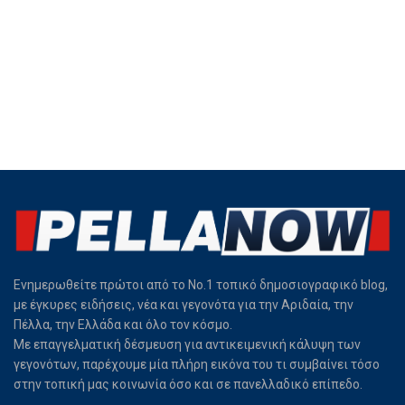
Ενημερωθείτε πρώτοι από το Νο.1 τοπικό δημοσιογραφικό blog,
με έγκυρες ειδήσεις, νέα και γεγονότα για την Αριδαία, την
Πέλλα, την Ελλάδα και όλο τον κόσμο.
Με επαγγελματική δέσμευση για αντικειμενική κάλυψη των
γεγονότων, παρέχουμε μία πλήρη εικόνα του τι συμβαίνει τόσο
στην τοπική μας κοινωνία όσο και σε πανελλαδικό επίπεδο.