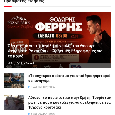
Πρόσφατες Ειδήσεις
Όλα έτοιμα για τη μεγάλη συναυλία του Θοδωρή
Φέρρη στο Pozar Park – Χρήσιμες πληροφορίες για
το κοινό
8 ΑΥΓΟΎΣΤΟΥ, 2026
«Τσουχτερό» πρόστιμο για υπαίθρια ψησταριά
σε πανηγύρι
8 ΑΥΓΟΎΣΤΟΥ, 2026
Αδιανόητο περιστατικό στην Κρήτη: Τουρίστας
ρώτησε πόσο κοστίζει για να ασελγήσει σε ένα
10χρονο κοριτσάκι
8 ΑΥΓΟΎΣΤΟΥ, 2026