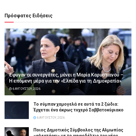
Πρόσφατες Ειδήσεις
Έφυγαν οι συνεργάτες, μένει η Μαρία Καρυστιανού –
Η επόμενη μέρα για την «Ελπίδα για τη Δημοκρατία»
6 ΑΥΓΟΎΣΤΟΥ, 2026
Το σύμπαν χαμογελά σε αυτά τα 2 ζώδια:
Έρχεται ένα άκρως τυχερό Σαββατοκύριακο
6 ΑΥΓΟΎΣΤΟΥ, 2026
Ποιος Δημοτικός Σύμβουλος της Αλμωπίας
«φλερτάρει» με το ψηφοδέλτιο του νέου