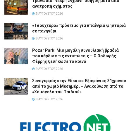
Τραγωδία: Νεκρή 29χρονη οδηγός μετά από
ανατροπή οχήματος
5 ΑΥΓΟΎΣΤΟΥ, 2026
«Τσουχτερό» πρόστιμο για υπαίθρια ψησταριά
σε πανηγύρι
8 ΑΥΓΟΎΣΤΟΥ, 2026
Pozar Park: Μια μεγάλη συναυλιακή βραδιά
που κέρδισε τις εντυπώσεις – Ο Θοδωρής
Φέρρης ξεσήκωσε το κοινό
9 ΑΥΓΟΎΣΤΟΥ, 2026
Συναγερμός στην Έδεσσα: Εξαφάνιση 31χρονου
από το χωριό Μεσημέρι – Ανακοίνωση από το
«Χαμόγελο του Παιδιού»
9 ΑΥΓΟΎΣΤΟΥ, 2026