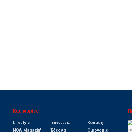
Κατηγορίες
Π
Lifestyle
Γιαννιτσά
Κόσμος
NOW Magazin'
Έδεσσα
Οικονομία