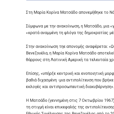
Στη Μαρία Κορίνα Ματσάδο απονεμήθηκε το Νό
Σύμφωνα με την ανακοίνωση, η Ματσάδο, μια «γ
«κρατά αναμμένη τη φλόγα της δημοκρατίας μέσ
Στην ανακοίνωση τηε απονομής αναφέρεται: «Ω
Βενεζουέλα, η Μαρία Κορίνα Ματσάδο αποτελεί
θάρρους στη Λατινική Αμερική τα τελευταία χρ
Επίσης, «υπήρξε κεντρική και ενοποιητική μορ
βαθιά διχασμένη -μια αντιπολίτευση που βρήκε
εκλογές και αντιπροσωπευτική διακυβέρνηση».
Η Ματσάδο (γεννημένη στις 7 Οκτωβρίου 1967) 
τη στιγμή είναι επικεφαλής της αντιπολίτευση
Εθνικής Συνέλευσης της Βενεζουέλας από το 2