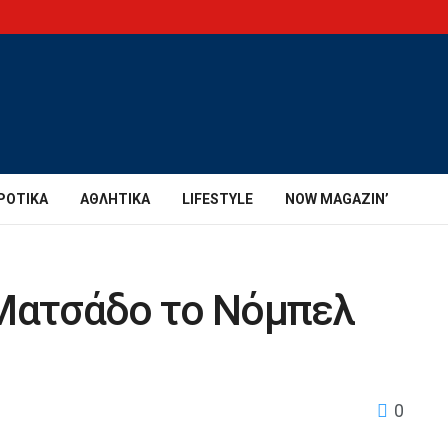
ΡΟΤΙΚΆ
ΑΘΛΗΤΙΚΆ
LIFESTYLE
NOW MAGAZIN’
 Ματσάδο το Νόμπελ
0