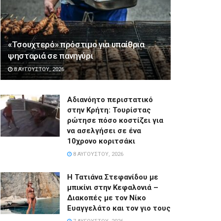
«Τσουχτερό» πρόστιμο για υπαίθρια
ψησταριά σε πανηγύρι
8 ΑΥΓΟΎΣΤΟΥ, 2026
Αδιανόητο περιστατικό
στην Κρήτη: Τουρίστας
ρώτησε πόσο κοστίζει για
να ασελγήσει σε ένα
10χρονο κοριτσάκι
8 ΑΥΓΟΎΣΤΟΥ, 2026
Η Τατιάνα Στεφανίδου με
μπικίνι στην Κεφαλονιά –
Διακοπές με τον Νίκο
Ευαγγελάτο και τον γιο τους