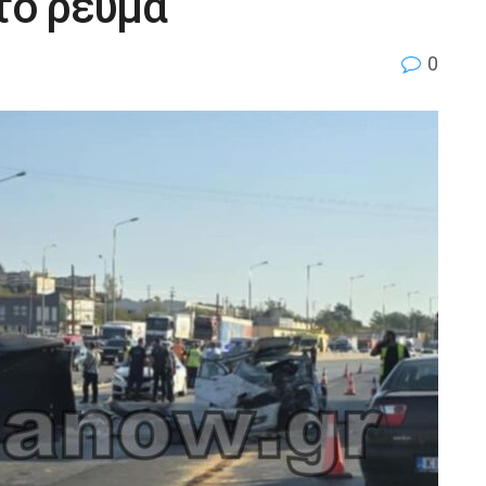
το ρεύμα
0