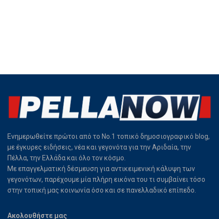
Ενημερωθείτε πρώτοι από το Νο.1 τοπικό δημοσιογραφικό blog,
με έγκυρες ειδήσεις, νέα και γεγονότα για την Αριδαία, την
Πέλλα, την Ελλάδα και όλο τον κόσμο.
Με επαγγελματική δέσμευση για αντικειμενική κάλυψη των
γεγονότων, παρέχουμε μία πλήρη εικόνα του τι συμβαίνει τόσο
στην τοπική μας κοινωνία όσο και σε πανελλαδικό επίπεδο.
Ακολουθήστε μας