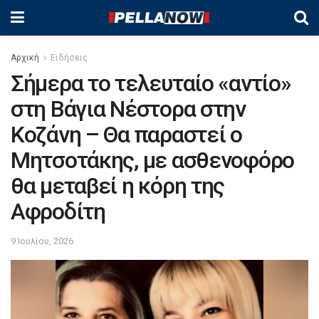
Αρχική
Ειδήσεις
Σήμερα το τελευταίο «αντίο»
στη Βάγια Νέστορα στην
Κοζάνη – Θα παραστεί ο
Μητσοτάκης, με ασθενοφόρο
θα μεταβεί η κόρη της
Αφροδίτη
9 Ιουλίου, 2026