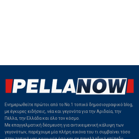
Ενημερωθείτε πρώτοι από το Νο.1 τοπικό δημοσιογραφικό blog,
με έγκυρες ειδήσεις, νέα και γεγονότα για την Αριδαία, την
Πέλλα, την Ελλάδα και όλο τον κόσμο.
Με επαγγελματική δέσμευση για αντικειμενική κάλυψη των
γεγονότων, παρέχουμε μία πλήρη εικόνα του τι συμβαίνει τόσο
στην τοπική μας κοινωνία όσο και σε πανελλαδικό επίπεδο.