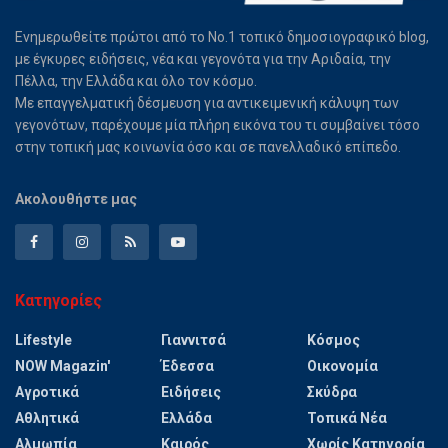
Ενημερωθείτε πρώτοι από το Νο.1 τοπικό δημοσιογραφικό blog,
με έγκυρες ειδήσεις, νέα και γεγονότα για την Αριδαία, την
Πέλλα, την Ελλάδα και όλο τον κόσμο.
Με επαγγελματική δέσμευση για αντικειμενική κάλυψη των
γεγονότων, παρέχουμε μία πλήρη εικόνα του τι συμβαίνει τόσο
στην τοπική μας κοινωνία όσο και σε πανελλαδικό επίπεδο.
Ακολουθήστε μας
Κατηγορίες
Lifestyle
Γιαννιτσά
Κόσμος
NOW Magazin'
Έδεσσα
Οικονομία
Αγροτικά
Ειδήσεις
Σκύδρα
Αθλητικά
Ελλάδα
Τοπικά Νέα
Αλμωπία
Καιρός
Χωρίς Κατηγορία