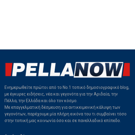
Ενημερωθείτε πρώτοι από το Νο.1 τοπικό δημοσιογραφικό blog,
με έγκυρες ειδήσεις, νέα και γεγονότα για την Αριδαία, την
Πέλλα, την Ελλάδα και όλο τον κόσμο.
Με επαγγελματική δέσμευση για αντικειμενική κάλυψη των
γεγονότων, παρέχουμε μία πλήρη εικόνα του τι συμβαίνει τόσο
στην τοπική μας κοινωνία όσο και σε πανελλαδικό επίπεδο.