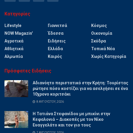
Κατηγορίες
Lifestyle
Γιαννιτσά
Κόσμος
NOW Magazin'
Έδεσσα
Οικονομία
Αγροτικά
Ειδήσεις
Σκύδρα
Αθλητικά
Ελλάδα
Τοπικά Νέα
Αλμωπία
Καιρός
Χωρίς Κατηγορία
Πρόσφατες Ειδήσεις
Αδιανόητο περιστατικό στην Κρήτη: Τουρίστας
ρώτησε πόσο κοστίζει για να ασελγήσει σε ένα
10χρονο κοριτσάκι
8 ΑΥΓΟΎΣΤΟΥ, 2026
Η Τατιάνα Στεφανίδου με μπικίνι στην
Κεφαλονιά – Διακοπές με τον Νίκο
Ευαγγελάτο και τον γιο τους
7 ΑΥΓΟΎΣΤΟΥ, 2026