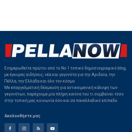
Ενημερωθείτε πρώτοι από το Νο.1 τοπικό δημοσιογραφικό blog,
με έγκυρες ειδήσεις, νέα και γεγονότα για την Αριδαία, την
Πέλλα, την Ελλάδα και όλο τον κόσμο.
Με επαγγελματική δέσμευση για αντικειμενική κάλυψη των
γεγονότων, παρέχουμε μία πλήρη εικόνα του τι συμβαίνει τόσο
στην τοπική μας κοινωνία όσο και σε πανελλαδικό επίπεδο.
Ακολουθήστε μας