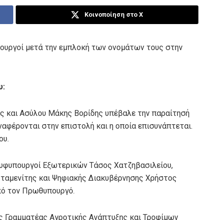
Κοινοποίηση στο X
πουργοί μετά την εμπλοκή των ονομάτων τους στην
υ:
ς και Ασύλου Μάκης Βορίδης υπέβαλε την παραίτησή
αφέρονται στην επιστολή και η οποία επισυνάπτεται.
ου.
 υφυπουργοί Εξωτερικών Τάσος Χατζηβασιλείου,
Σταμενίτης και Ψηφιακής Διακυβέρνησης Χρήστος
πό τον Πρωθυπουργό.
κός Γραμματέας Αγροτικής Ανάπτυξης και Τροφίμων