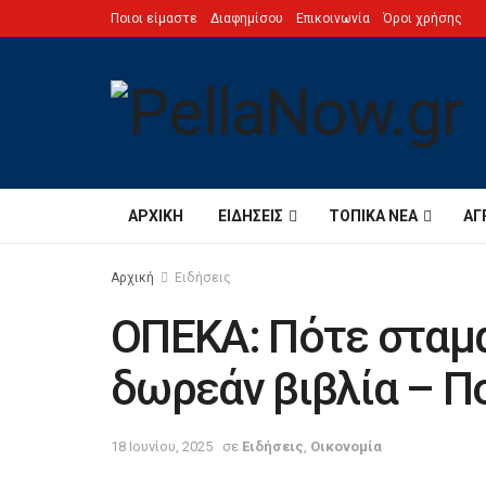
Ποιοι είμαστε
Διαφημίσου
Επικοινωνία
Όροι χρήσης
ΑΡΧΙΚΉ
ΕΙΔΉΣΕΙΣ
ΤΟΠΙΚΆ ΝΈΑ
ΑΓ
Αρχική
Ειδήσεις
ΟΠΕΚΑ: Πότε σταμα
δωρεάν βιβλία – Πο
18 Ιουνίου, 2025
σε
Ειδήσεις
,
Οικονομία