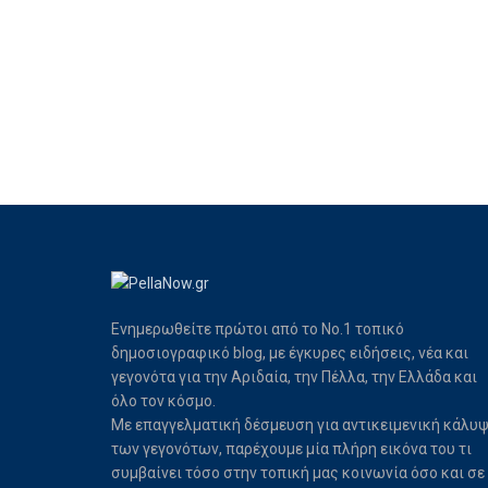
Ενημερωθείτε πρώτοι από το Νο.1 τοπικό
δημοσιογραφικό blog, με έγκυρες ειδήσεις, νέα και
γεγονότα για την Αριδαία, την Πέλλα, την Ελλάδα και
όλο τον κόσμο.
Με επαγγελματική δέσμευση για αντικειμενική κάλυ
των γεγονότων, παρέχουμε μία πλήρη εικόνα του τι
συμβαίνει τόσο στην τοπική μας κοινωνία όσο και σε