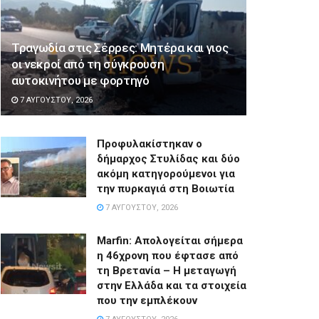
Τραγωδία στις Σέρρες: Μητέρα και γιος
οι νεκροί από τη σύγκρουση
αυτοκινήτου με φορτηγό
7 ΑΥΓΟΎΣΤΟΥ, 2026
Προφυλακίστηκαν ο
δήμαρχος Στυλίδας και δύο
ακόμη κατηγορούμενοι για
την πυρκαγιά στη Βοιωτία
7 ΑΥΓΟΎΣΤΟΥ, 2026
Marfin: Απολογείται σήμερα
η 46χρονη που έφτασε από
τη Βρετανία – Η μεταγωγή
στην Ελλάδα και τα στοιχεία
που την εμπλέκουν