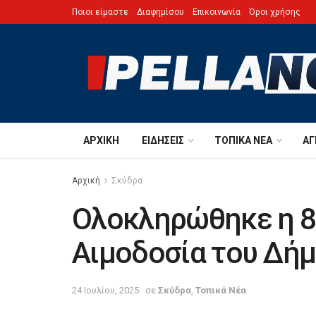
Ποιοι είμαστε
Διαφημίσου
Επικοινωνία
Όροι χρήσης
ΑΡΧΙΚΉ
ΕΙΔΉΣΕΙΣ
ΤΟΠΙΚΆ ΝΈΑ
ΑΓ
Αρχική
Σκύδρα
Ολοκληρώθηκε η 8
Αιμοδοσία του Δή
24 Ιουλίου, 2025
σε
Σκύδρα
,
Τοπικά Νέα