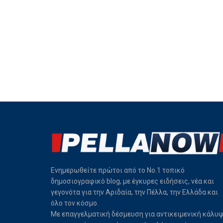
Ενημερωθείτε πρώτοι από το Νο.1 τοπικό
δημοσιογραφικό blog, με έγκυρες ειδήσεις, νέα και
γεγονότα για την Αριδαία, την Πέλλα, την Ελλάδα και
όλο τον κόσμο.
Με επαγγελματική δέσμευση για αντικειμενική κάλυ