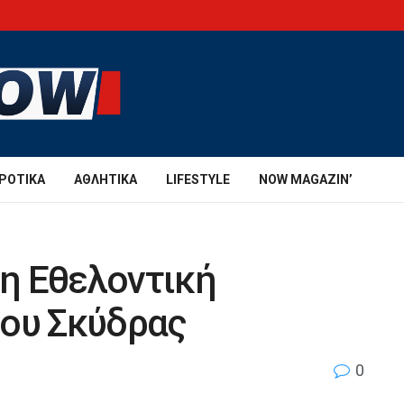
ΡΟΤΙΚΆ
ΑΘΛΗΤΙΚΆ
LIFESTYLE
NOW MAGAZIN’
η Εθελοντική
μου Σκύδρας
0