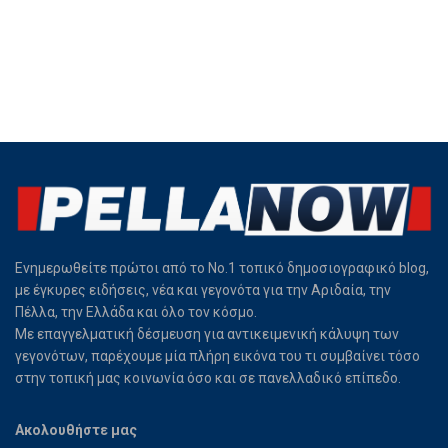
Ενημερωθείτε πρώτοι από το Νο.1 τοπικό δημοσιογραφικό blog,
με έγκυρες ειδήσεις, νέα και γεγονότα για την Αριδαία, την
Πέλλα, την Ελλάδα και όλο τον κόσμο.
Με επαγγελματική δέσμευση για αντικειμενική κάλυψη των
γεγονότων, παρέχουμε μία πλήρη εικόνα του τι συμβαίνει τόσο
στην τοπική μας κοινωνία όσο και σε πανελλαδικό επίπεδο.
Ακολουθήστε μας